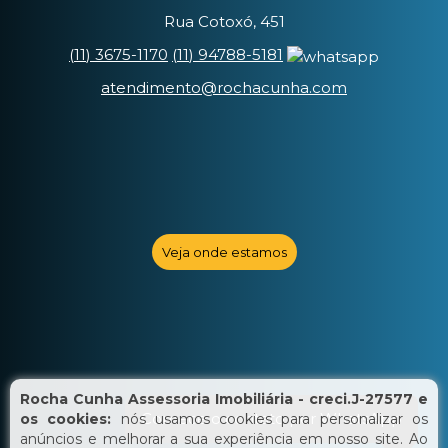
Rua Cotoxó, 451
(
11
)
3675-1170
(
11
)
94788-5181
atendimento@rochacunha.com
Veja onde estamos
Rocha Cunha Assessoria Imobiliária - creci.J-27577 e
Comece o contato por WhatsApp
os cookies:
nós usamos cookies para personalizar os
anúncios e melhorar a sua experiência em nosso site. Ao