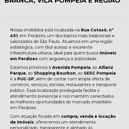
BRANCA, VILA POMPEIA E REGIÃO
Nossa imobiliária está localizada na
Rua Cotoxó, nº
451
, em Perdizes, um dos bairros mais tradicionais e
valorizados de São Paulo. Atuamos em uma região
estratégica, com fácil acesso e excelente
infraestrutura urbana, ideal para quem busca
imóveis
em Perdizes
com segurança e praticidade.
Estamos próximos à
Avenida Pompeia
, ao
Allianz
Parque
, ao
Shopping Bourbon
, ao
SESC Pompeia
e à
PUC-SP
, além de contar com ampla oferta de
comércio, serviços, escolas, restaurantes e transporte
público. Essa localização privilegiada facilita o
atendimento presencial e nos mantém conectados
às melhores oportunidades do mercado imobiliário
em Perdizes.
Com atuação focada em
compra, venda e locação
de imóveis
, oferecemos um atendimento
personalizado, transparente e alinhado às