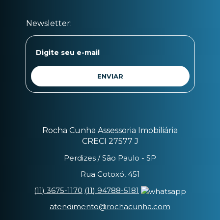
Rocha Cunha Assessoria Imobiliária
CRECI 27577 J
Perdizes / São Paulo - SP
Rua Cotoxó, 451
(
11
)
3675-1170
(
11
)
94788-5181
atendimento@rochacunha.com