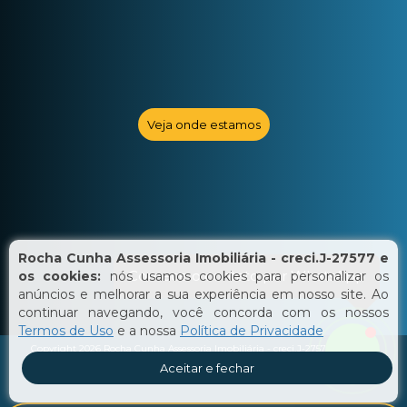
Veja onde estamos
Rocha Cunha Assessoria Imobiliária - creci.J-27577 e
Comece o contato por WhatsApp
os cookies:
nós usamos cookies para personalizar os
anúncios e melhorar a sua experiência em nosso site. Ao
continuar navegando, você concorda com os nossos
Termos de Uso
e a nossa
Política de Privacidade
Copyright 2026
Rocha Cunha Assessoria Imobiliária - creci.J-27577
- Todos os
direitos reservados.
MIDAS CRM oferece
Sistema para Corretor de Imóveis
com
Aceitar e fechar
CRM de gestão imobiliária
e
Site para Imobiliárias e Corretores de Imóveis
.