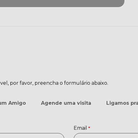
el, por favor, preencha o formulário abaixo.
 um Amigo
Agende uma visita
Ligamos pr
Email
*