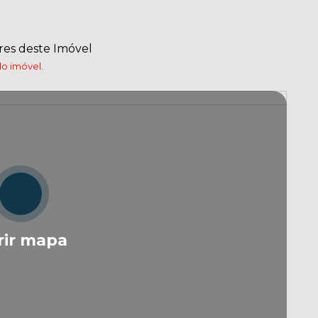
res deste Imóvel
o imóvel.
rir mapa